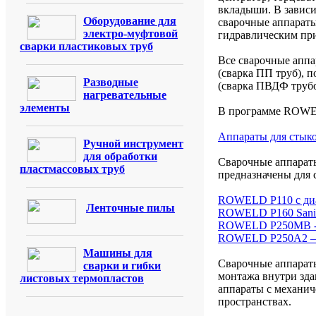
вкладыши. В зависи
Оборудование для
сварочные аппараты
электро-муфтовой
гидравлическим пр
сварки пластиковых труб
Все сварочные аппа
(сварка ПП труб), 
Разводные
(сварка ПВДФ трубо
нагревательные
элементы
В программе ROWE
Аппараты для стык
Ручной инструмент
для обработки
Сварочные аппара
пластмассовых труб
предназначены для 
ROWELD Р110 с диа
Ленточные пилы
ROWELD Р160 Sanili
ROWELD Р250МВ - 
ROWELD Р250А2 – 
Машины для
Сварочные аппарат
сварки и гибки
монтажа внутри зда
листовых термопластов
аппараты с механи
пространствах.