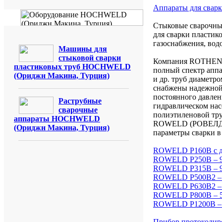
Аппараты для сварк
Стыковые сварочны
для сварки пластик
газоснабжения, водо
Машины для
стыковой сварки
Компания ROTHENB
пластиковых труб HOCHWELD
полный спектр апп
(Ориджн Макина, Турция)
и др. труб диамет
снабжены надежной
постоянного давлен
Раструбные
гидравлическом нас
сварочные
полиэтиленовой тр
аппараты HOCHWELD
ROWELD (РОВЕЛД) 
(Ориджн Макина, Турция)
параметры сварки в
ROWELD Р160В с ди
ROWELD Р250В – 9
ROWELD Р315В – 9
ROWELD Р500В2 – 
ROWELD Р630В2 – 
ROWELD Р800В – 5
ROWELD Р1200В – 
Прибор протоколи