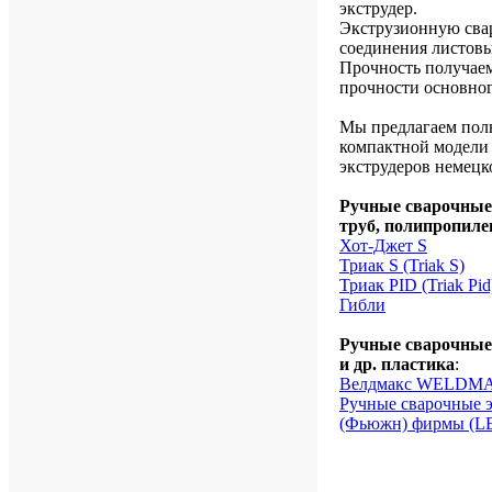
экструдер.
Экструзионную свар
соединения листовы
Прочность получаем
прочности основног
Мы предлагаем полн
компактной модел
экструдеров немец
Ручные сварочные 
труб, полипропиле
Хот-Джет S
Триак S (Triak S)
Триак PID (Triak Pid
Гибли
Ручные сварочные 
и др. пластика
:
Велдмакс WELDMAX
Ручные сварочные
(Фьюжн) фирмы (LE