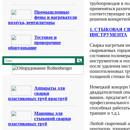
трубопроводов в по
применяться различ
Промышленные
соответствующие св
фены и нагреватели
решения конкретной
воздуха, вентиляторы
1. СТЫКОВАЯ 
ИНСТРУМЕНТА
Тестовое и
проверочное
Сварка нагретым ин
оборудование
свариваемых торцов
состояния полимера
инструментом и по
после удаления инс
попиэтиленовых тр
толщиной стенки бо
Немецкий концер
Аппараты для
двадцатилетний опы
сварки
машин, предлагает 
пластиковых труб враструб
профессионального 
способных работать
траншее и т.д.).
Машины для
стыковой сварки
Любой сварочный ап
пластиковых труб
центратор, торцева